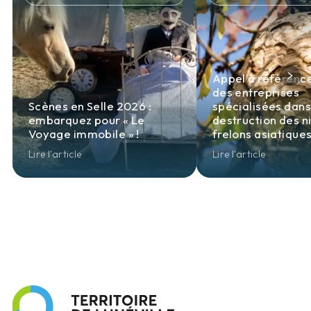
Appel à référen
des entreprises
Scènes en Selle 2026 :
spécialisées dans
embarquez pour « Le
destruction des n
Voyage immobile » !
frelons asiatique
Lire l'article
Lire l'article