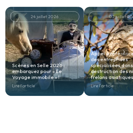
24 juillet 2026
02 juillet 2
Appel à référen
des entreprises
Scènes en Selle 2026 :
spécialisées dans
embarquez pour « Le
destruction des n
Voyage immobile » !
frelons asiatique
Lire l'article
Lire l'article