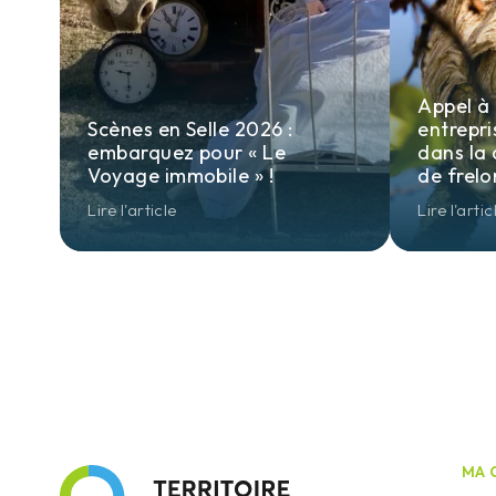
Appel à
Scènes en Selle 2026 :
entrepri
embarquez pour « Le
dans la 
Voyage immobile » !
de frelo
Lire l'article
Lire l'artic
MA 