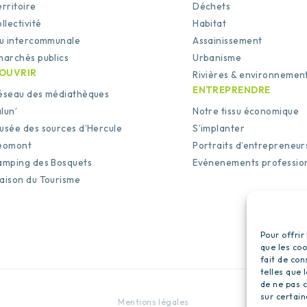
erritoire
Déchets
llectivité
Habitat
tu intercommunale
Assainissement
marchés publics
Urbanisme
OUVRIR
Rivières & environnemen
ENTREPRENDRE
éseau des médiathèques
lun’
Notre tissu économique
usée des sources d’Hercule
S’implanter
éomont
Portraits d’entrepreneur
amping des Bosquets
Evénenements professio
aison du Tourisme
Pour offrir
que les coo
fait de con
telles que 
de ne pas c
sur certain
Mentions légales