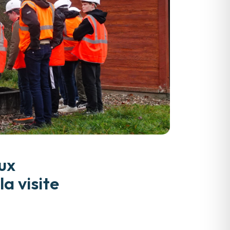
eux
a visite