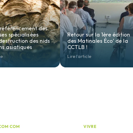
 référencement des
ses spécialisées
Retour sur la 1ère édition
destruction des nids
des Matinales Éco’ de la
ns asiatiques
CCTLB !
le
Lire l'article
COM COM
VIVRE