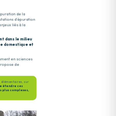
puration de la
stations d’épuration
enjeux liés à la
t dans le milieu
age domestique et
amment en sciences
 propose de
 élémentaires, sur
te étendre ces
is plus complexes,