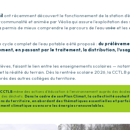
il
ont récemment découvert le fonctionnement de la station d’é
rcommunalité et animée par Véolia qui assure l’exploitation des 
r a permis de mieux comprendre le parcours de l’eau
usée
et les 
e cycle complet de l’eau potable a été proposé :
du prélèvemen
ement, en passant par le traitement, la distribution, l’us
èves, faisant le lien entre les enseignements scolaires — not
t la réalité du terrain. Dès la rentrée scolaire 2026, la CCTLB
ès des autres collèges du territoire.
a CCTLB
mène des actions d’éducation à l’environnement auprès des écoles
ri des déchets.
Dans le cadre de son Plan Climat, la collectivité souhai
éens du territoire, en abordant des thématiques essentielles et parfo
angement climatique ou encore les énergies renouvelables.