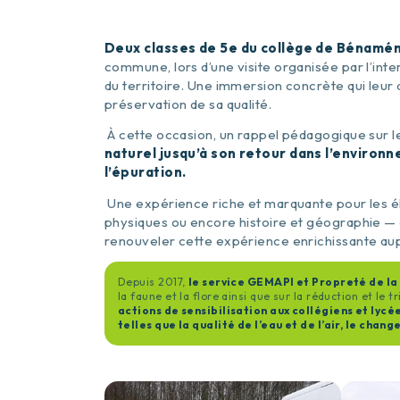
Deux classes de 5e du collège de Bénamén
commune, lors d’une visite organisée par l’inte
du territoire. Une immersion concrète qui leu
préservation de sa qualité.
À cette occasion, un rappel pédagogique sur l
naturel jusqu’à son retour dans l’environn
l’épuration.
Une expérience riche et marquante pour les él
physiques ou encore histoire et géographie — e
renouveler cette expérience enrichissante aupr
Depuis 2017,
le service GEMAPI et Propreté de l
la faune et la flore ainsi que sur la réduction et le t
actions de sensibilisation aux collégiens et lyc
telles que la qualité de l’eau et de l’air, le ch