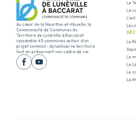
Le T
La co
L’ac
Au cœur de la Meurthe-et-Moselle, la
Les 
Communauté de Communes du
DÉC
Territoire de Lunéville à Baccarat
rassemble 43 communes autour d’un
Le R
projet commun : dynamiser le territoire
Aqua
tout en préservant son cadre de vie.
Le m
Le L
Le c
La M